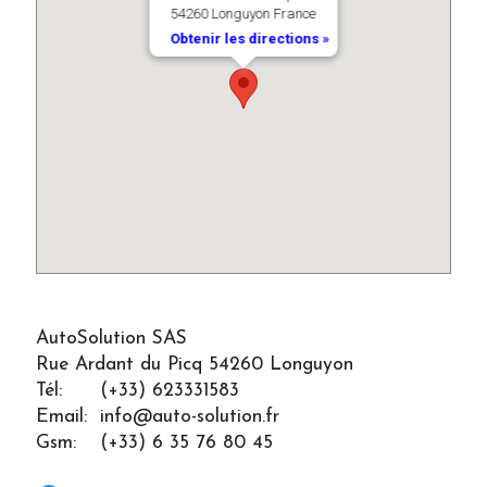
54260 Longuyon France
Obtenir les directions »
AutoSolution SAS
Rue Ardant du Picq
54260 Longuyon
Tél:
(+33) 623331583
Email:
info@auto-solution.fr
Gsm:
(+33) 6 35 76 80 45